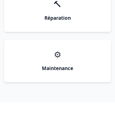
🔨
Réparation
⚙️
Maintenance