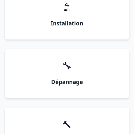
🚿
Installation
🔧
Dépannage
🔨