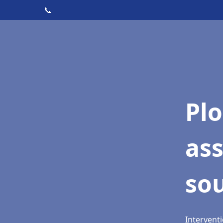
📞
Pl
as
sou
Interventi