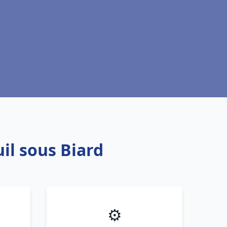
il sous Biard
⚙️