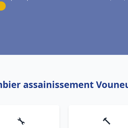
mbier assainissement Vouneu
🔧
🔨