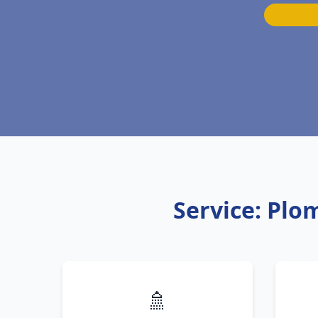
Service: Plo
🚿