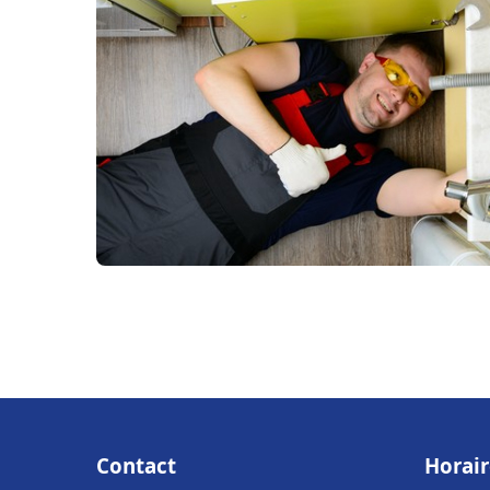
Contact
Horair