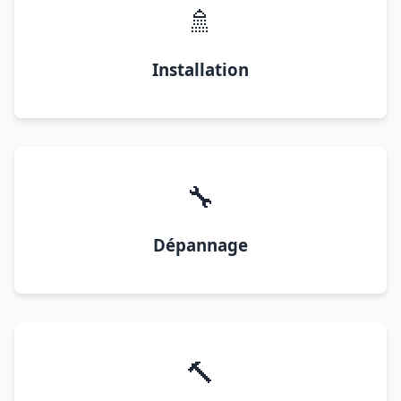
🚿
Installation
🔧
Dépannage
🔨