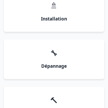
🚿
Installation
🔧
Dépannage
🔨