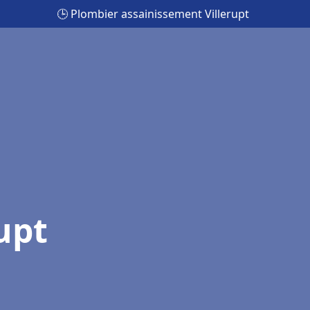
🕒 Plombier assainissement Villerupt
upt