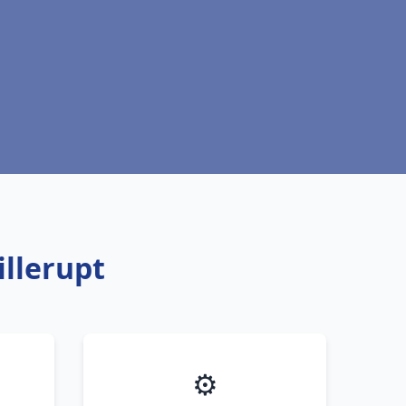
illerupt
⚙️