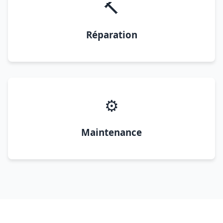
🔨
Réparation
⚙️
Maintenance