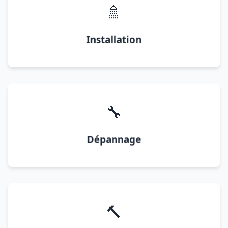
🚿
Installation
🔧
Dépannage
🔨