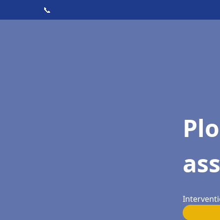
📞
Pl
as
Interventi