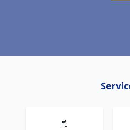
Servic
🚿