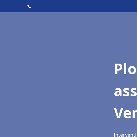
📞
Pl
as
Ve
Intervent