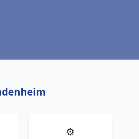
endenheim
⚙️