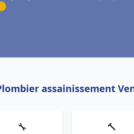
 Plombier assainissement V
🔧
🔨