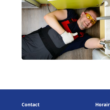
Contact
Horair