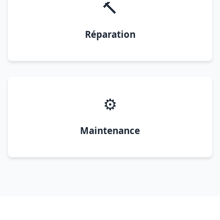
🔨
Réparation
⚙️
Maintenance