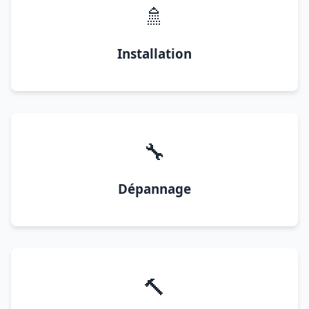
🚿
Installation
🔧
Dépannage
🔨