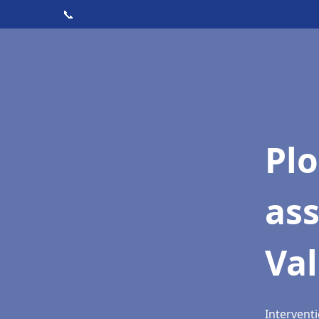
📞
Pl
as
Va
Interventi