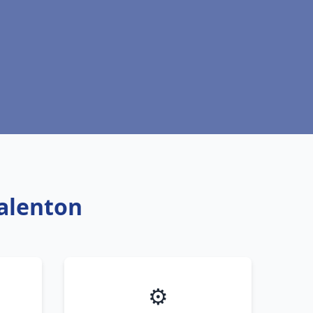
Valenton
⚙️