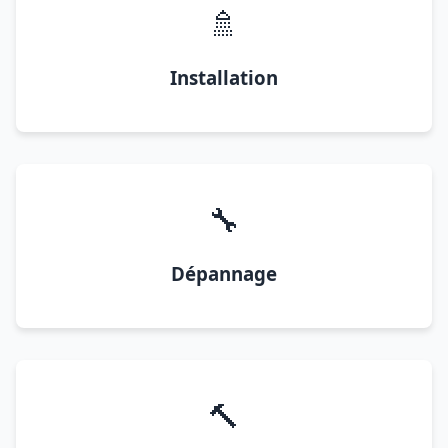
🚿
Installation
🔧
Dépannage
🔨