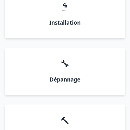
🚿
Installation
🔧
Dépannage
🔨