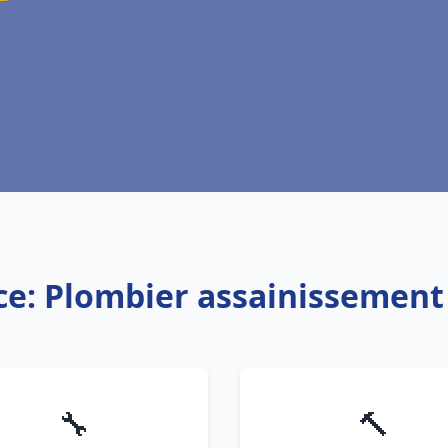
ce: Plombier assainissement
🔧
🔨