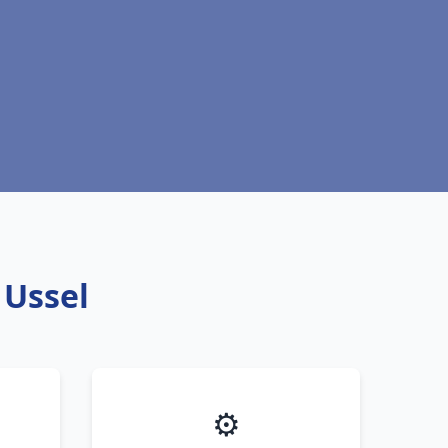
 Ussel
⚙️