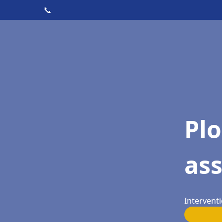
📞
Pl
as
Interventi