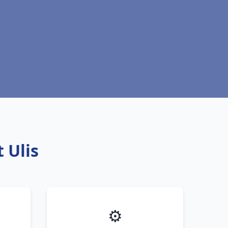
 Ulis
⚙️