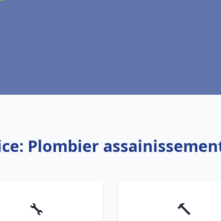
ice: Plombier assainissement
🔧
🔨