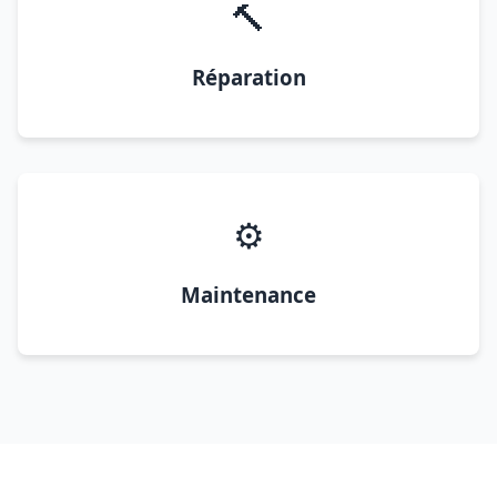
🔨
Réparation
⚙️
Maintenance