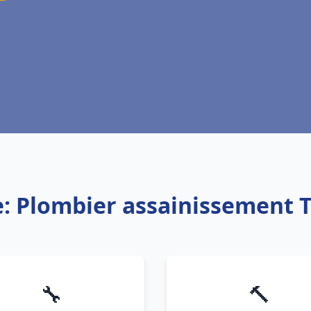
e: Plombier assainissement 
🔧
🔨