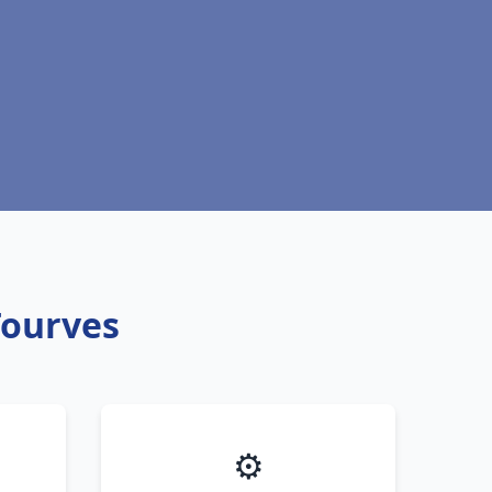
Tourves
⚙️