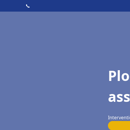
📞
Pl
as
Interventi