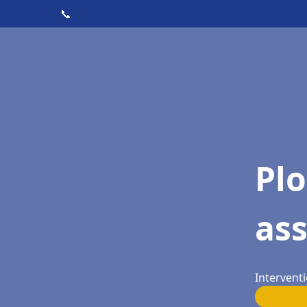
📞
Pl
as
Interventi