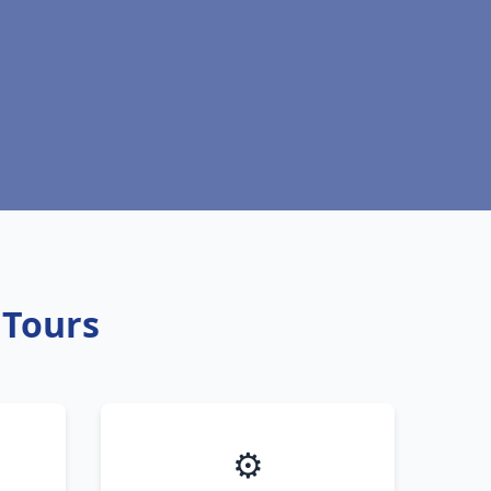
 Tours
⚙️