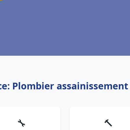
ce: Plombier assainissement
🔧
🔨