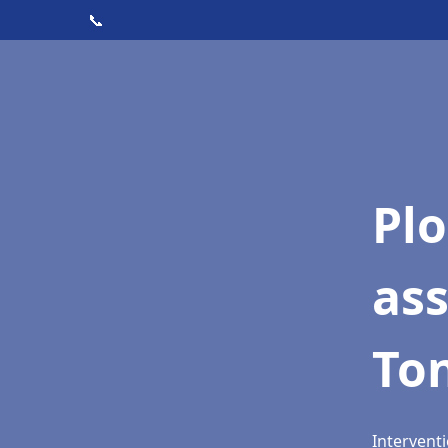
📞
Pl
as
To
Interventi