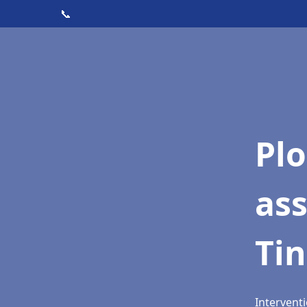
📞
Pl
as
Ti
Intervent