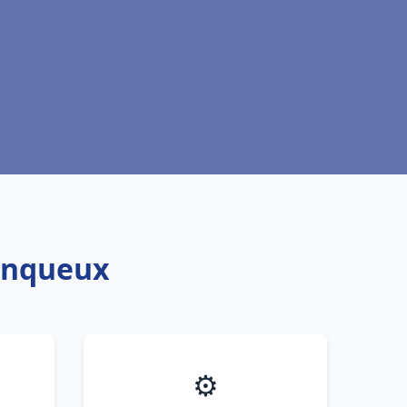
Tinqueux
⚙️