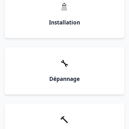
🚿
Installation
🔧
Dépannage
🔨