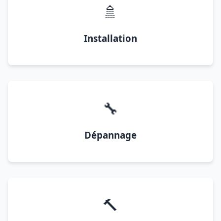
🚿
Installation
🔧
Dépannage
🔨