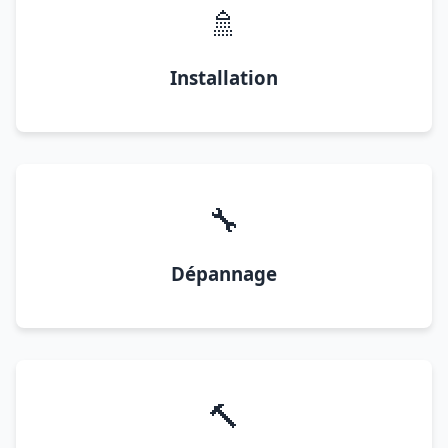
🚿
Installation
🔧
Dépannage
🔨