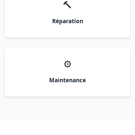
🔨
Réparation
⚙️
Maintenance