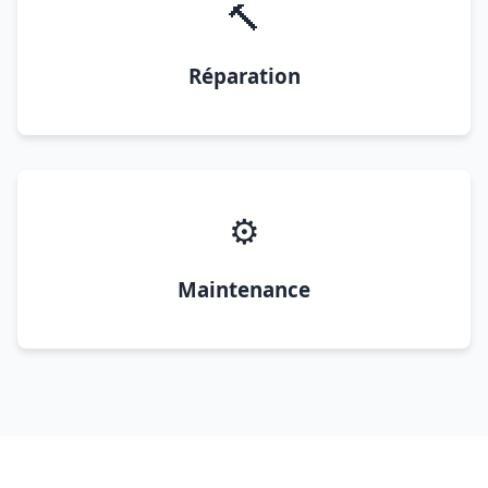
🔨
Réparation
⚙️
Maintenance