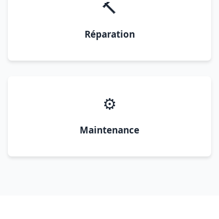
🔨
Réparation
⚙️
Maintenance