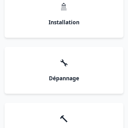
🚿
Installation
🔧
Dépannage
🔨