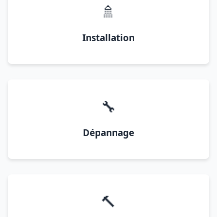
🚿
Installation
🔧
Dépannage
🔨