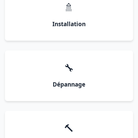
🚿
Installation
🔧
Dépannage
🔨