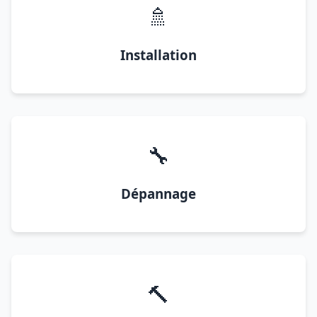
🚿
Installation
🔧
Dépannage
🔨