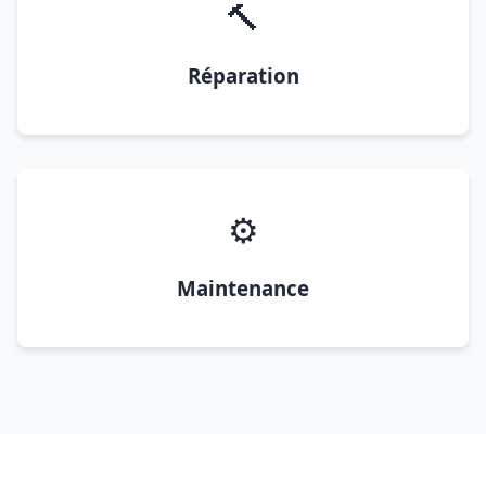
🔨
Réparation
⚙️
Maintenance