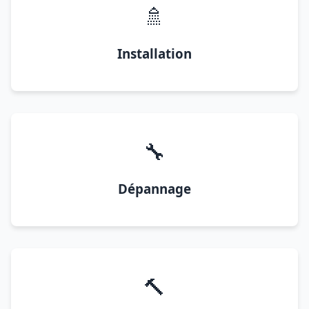
🚿
Installation
🔧
Dépannage
🔨