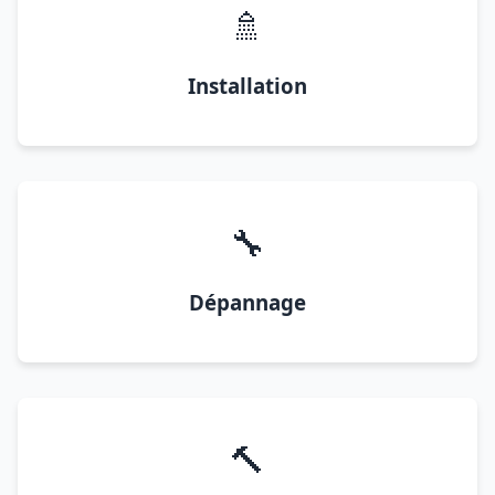
🚿
Installation
🔧
Dépannage
🔨