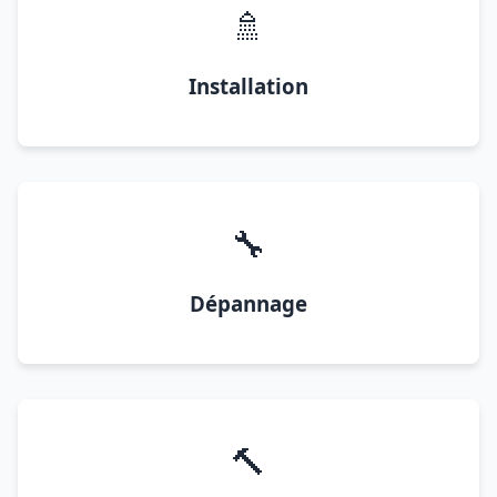
🚿
Installation
🔧
Dépannage
🔨