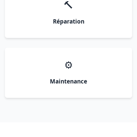
🔨
Réparation
⚙️
Maintenance