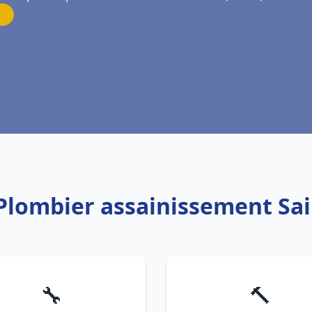
 Plombier assainissement Sa
🔧
🔨