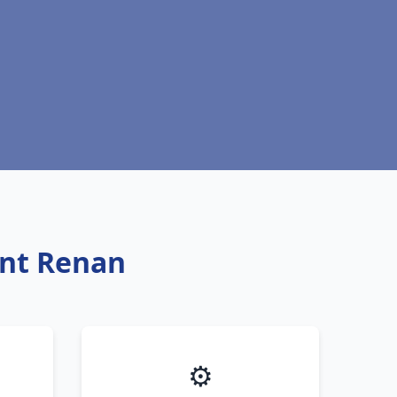
int Renan
⚙️