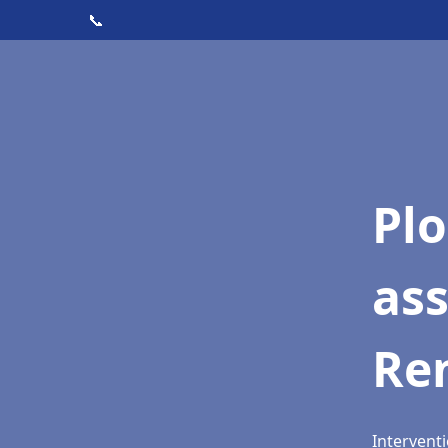
📞
Pl
as
Re
Interventi