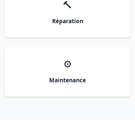
🔨
Réparation
⚙️
Maintenance