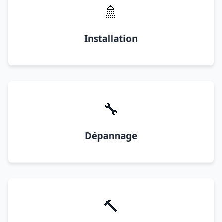
🚿
Installation
🔧
Dépannage
🔨