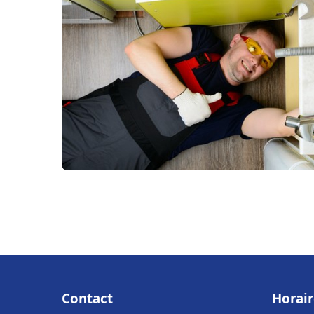
Contact
Horair