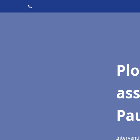
📞
Pl
as
Pau
Interventi