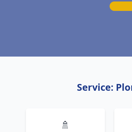
Service: Pl
🚿