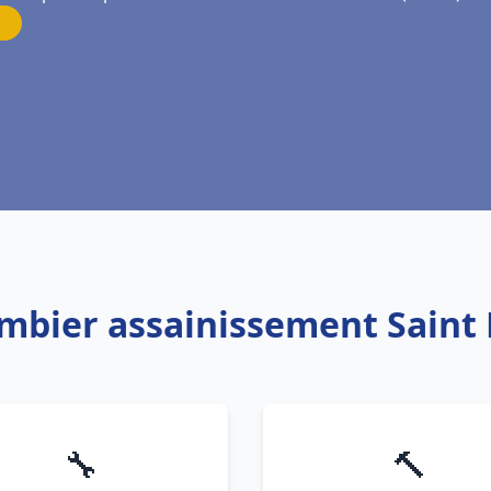
ombier assainissement Saint 
🔧
🔨