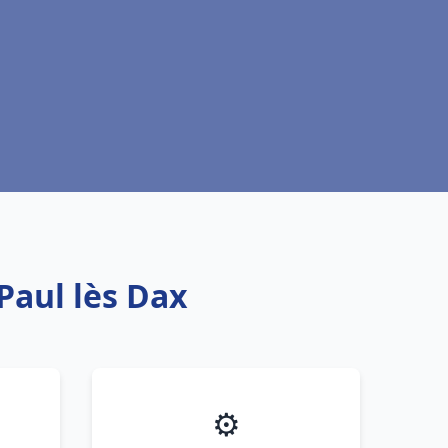
Paul lès Dax
⚙️