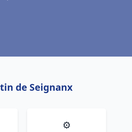
tin de Seignanx
⚙️