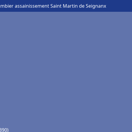
ombier assainissement Saint Martin de Seignanx
390)