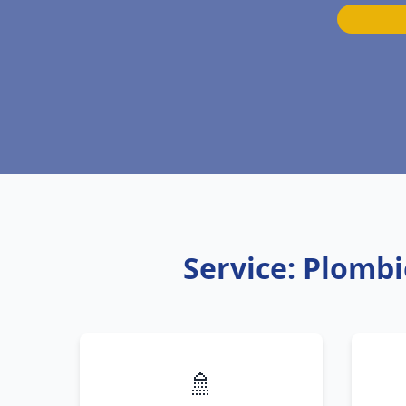
Service: Plomb
🚿