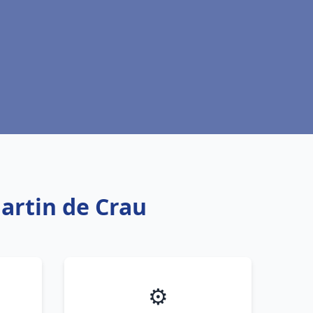
artin de Crau
⚙️