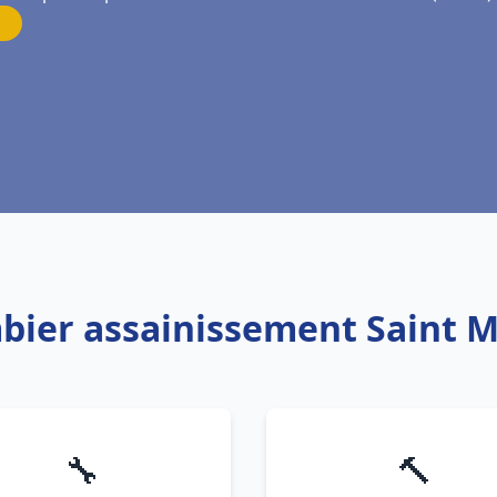
mbier assainissement Saint M
🔧
🔨