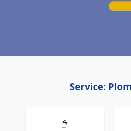
Service: Plo
🚿