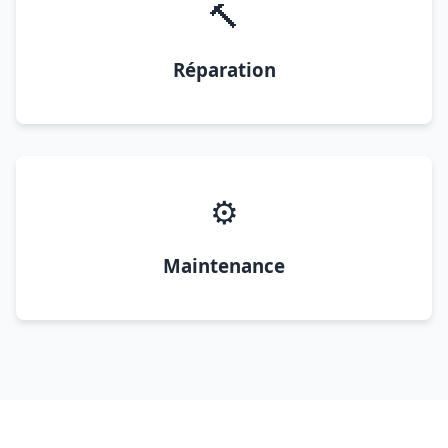
🔨
Réparation
⚙️
Maintenance