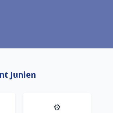
nt Junien
⚙️