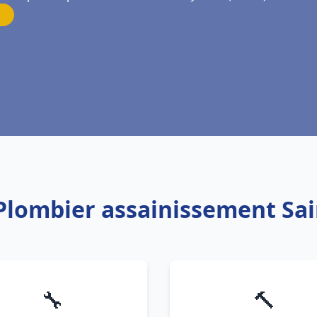
 Plombier assainissement Sai
🔧
🔨