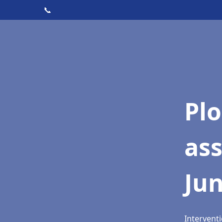
📞
Pl
as
Ju
Interventi