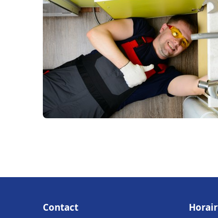
Contact
Horair