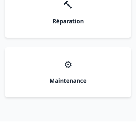
🔨
Réparation
⚙️
Maintenance