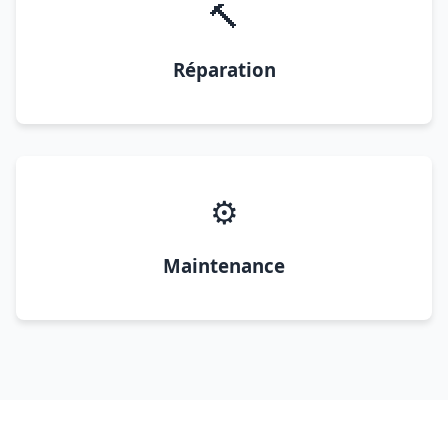
🔨
Réparation
⚙️
Maintenance