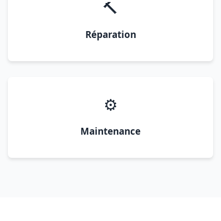
🔨
Réparation
⚙️
Maintenance