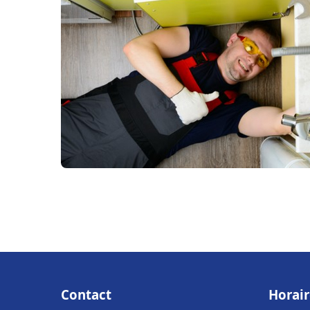
Contact
Horair