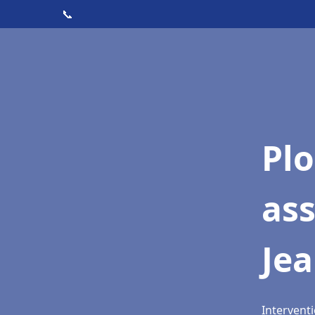
📞
Pl
as
Jea
Interventi