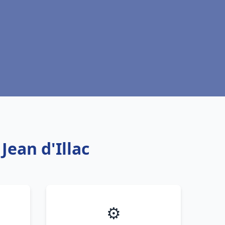
Jean d'Illac
⚙️