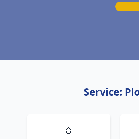
Service: Pl
🚿