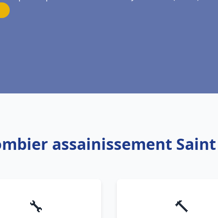
ombier assainissement Saint 
🔧
🔨