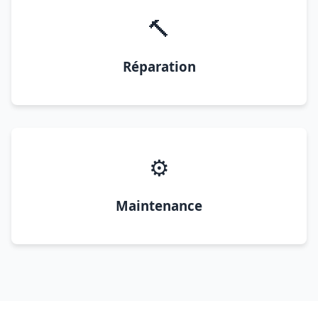
🔨
Réparation
⚙️
Maintenance