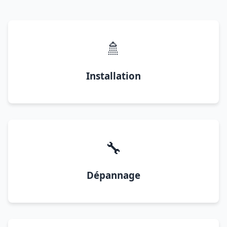
🚿
Installation
🔧
Dépannage